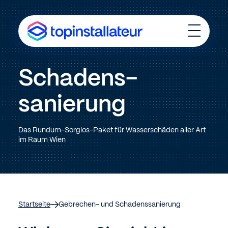
T
o
g
g
Schadens­
l
e
M
sanierung
e
n
u
Das Rundum-Sorglos-Paket für Wasserschäden aller Art
im Raum Wien
Startseite
Gebrechen- und Schadenssanierung