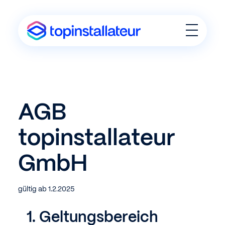
T
o
g
g
l
e
M
e
AGB
n
u
topinstallateur
GmbH
gültig ab 1.2.2025
Geltungsbereich